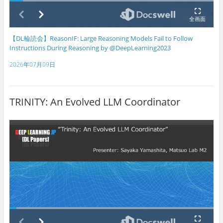
【DL輪読会】ReasonIF: Large Reasoning Models Fail to Follow
Instructions During Reasoning by @DeepLearning2023
2026年07月09日
TRINITY: An Evolved LLM Coordinator