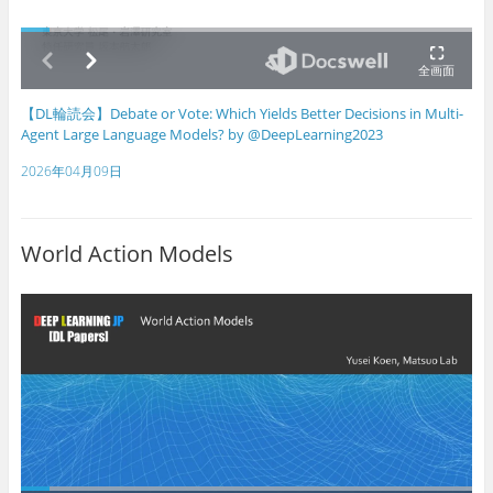
【DL輪読会】Debate or Vote: Which Yields Better Decisions in Multi-
Agent Large Language Models? by @DeepLearning2023
2026年04月09日
World Action Models