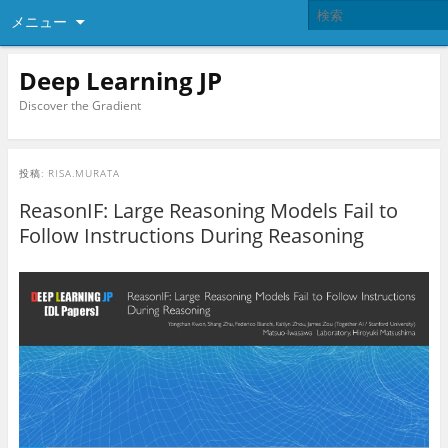
メニュー
Deep Learning JP
Discover the Gradient
投稿:
RISA.MURATA
ReasonIF: Large Reasoning Models Fail to
Follow Instructions During Reasoning