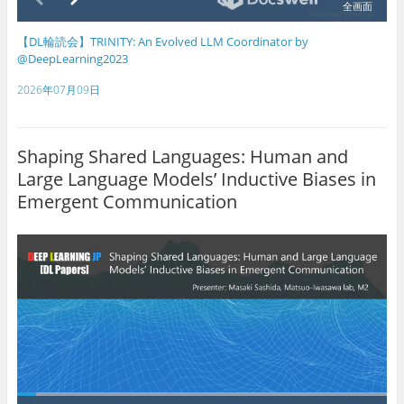
【DL輪読会】TRINITY: An Evolved LLM Coordinator by
@DeepLearning2023
2026年07月09日
Shaping Shared Languages: Human and
Large Language Models’ Inductive Biases in
Emergent Communication