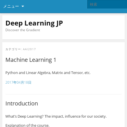
メニュー
Deep Learning JP
Discover the Gradient
カテゴリー:
AAI2017
Machine Learning 1
Python and Linear Algebra
,
Matrix and Tensor
,
etc.
2017年04月18日
Introduction
What
’
s Deep Learning
?
The impact
,
influence for our society.
Explanation of the course.