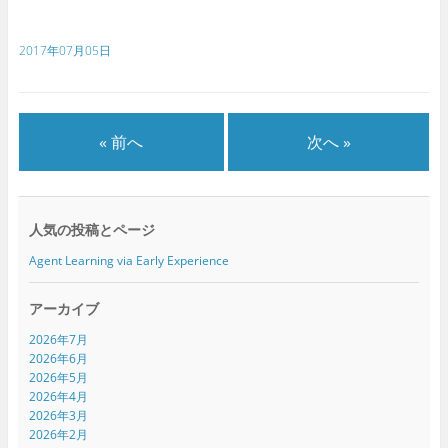
共
は
共
有
ク
有
(
リ
(
新
ッ
新
2017年07月05日
し
ク
し
い
し
い
ウ
て
ウ
ィ
く
ィ
ン
だ
ン
ド
さ
ド
ウ
い
ウ
で
(
で
« 前へ
次へ »
開
新
開
き
し
き
ま
い
ま
す
ウ
す
)
ィ
)
ン
ド
人気の投稿とページ
ウ
で
開
Agent Learning via Early Experience
き
ま
す
)
アーカイブ
2026年7月
2026年6月
2026年5月
2026年4月
2026年3月
2026年2月