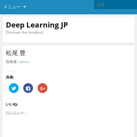
メニュー
Deep Learning JP
Discover the Gradient
松尾 豊
投稿者:
admin
共有:
ク
F
ク
リ
a
リ
ッ
c
ッ
ク
e
ク
し
b
し
いいね:
て
o
て
T
o
G
w
k
o
読み込み中...
i
で
o
t
共
g
t
有
l
e
す
e
r
る
+
で
に
で