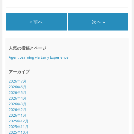
ウ
て
ウ
ィ
く
ィ
ン
だ
ン
ド
さ
ド
ウ
い
ウ
で
(
で
« 前へ
次へ »
開
新
開
き
し
き
ま
い
ま
す
ウ
す
)
ィ
)
ン
ド
人気の投稿とページ
ウ
で
開
Agent Learning via Early Experience
き
ま
す
)
アーカイブ
2026年7月
2026年6月
2026年5月
2026年4月
2026年3月
2026年2月
2026年1月
2025年12月
2025年11月
2025年10月