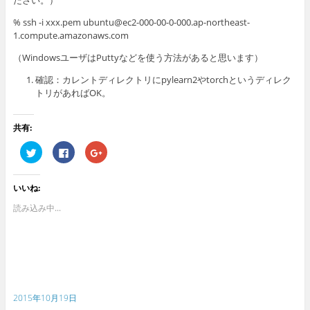
% ssh -i xxx.pem ubuntu@ec2-000-00-0-000.ap-northeast-
1.compute.amazonaws.com
（WindowsユーザはPuttyなどを使う方法があると思います）
確認：カレントディレクトリにpylearn2やtorchというディレク
トリがあればOK。
共有:
ク
F
ク
リ
a
リ
ッ
c
ッ
ク
e
ク
し
b
し
いいね:
て
o
て
T
o
G
w
k
o
読み込み中...
i
で
o
t
共
g
t
有
l
e
す
e
r
る
+
で
に
で
共
は
共
有
ク
有
(
リ
(
新
ッ
新
2015年10月19日
し
ク
し
い
し
い