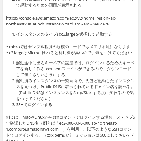
で起動するための画面が表示される
https://console.aws.amazon.com/ec2/v2/home?region=ap-
northeast-1#LaunchInstanceWizard:ami=ami-28e04e28
インスタンスのタイプはc3.largeを選択して起動する
* microではサンプル程度の規模のコードでもメモリ不足になります
* c3.largeはMicroに比べると利用料が高いので、気をつけてください
起動途中に出るキーペアの設定では、ログインするためのキーペ
アを新しく作る xxx.pemファイルができるので、ダウンロード
して無くさないようにする。
起動済みインスタンスの一覧画面で、先ほど起動したインスタン
スを見つけ、Public DNSに表示されているドメイン名を調べる。
（Public DNSはインスタンスをStop/Startする度に変わるので気
をつけてください）
SSHでログインする
例えば、MacやLinuxからsshコマンドでログインする場合、ステップ5
で確認したDNS名（例えば「ec2-000-00-0-000.ap-northeast-
1.compute.amazonaws.com」）を利用し、以下のようなSSHコマン
ドでログインする。（xxx.pemのパーミッションは600にしておいてく
ださい。）