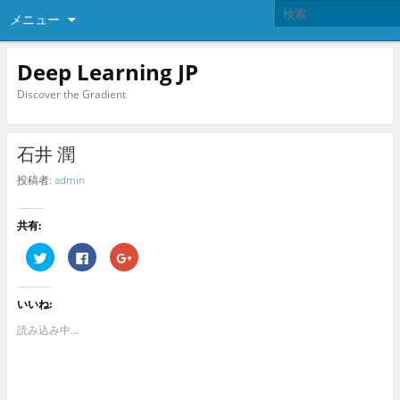
メニュー
Deep Learning JP
Discover the Gradient
石井 潤
投稿者:
admin
共有:
ク
F
ク
リ
a
リ
ッ
c
ッ
ク
e
ク
し
b
し
いいね:
て
o
て
T
o
G
w
k
o
読み込み中...
i
で
o
t
共
g
t
有
l
e
す
e
r
る
+
で
に
で