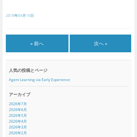
共
は
共
有
ク
有
(
リ
(
新
ッ
新
2018年04月16日
し
ク
し
い
し
い
ウ
て
ウ
ィ
く
ィ
ン
だ
ン
ド
さ
ド
ウ
い
ウ
で
(
で
« 前へ
次へ »
開
新
開
き
し
き
ま
い
ま
す
ウ
す
)
ィ
)
ン
ド
人気の投稿とページ
ウ
で
開
Agent Learning via Early Experience
き
ま
す
)
アーカイブ
2026年7月
2026年6月
2026年5月
2026年4月
2026年3月
2026年2月