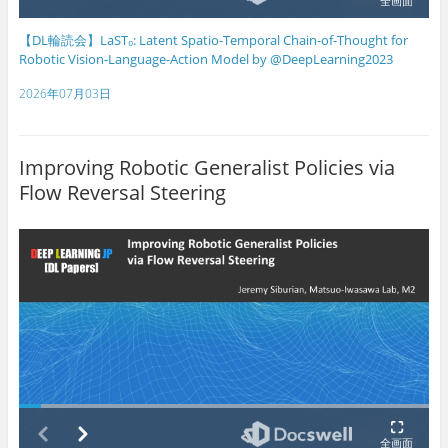
【DL輪読会】LaST₀: Latent Spatio-Temporal Chain-of-Thought for
Robotic Vision-Language-Action Model by @DeepLearning2023
2026年07月03日
Improving Robotic Generalist Policies via
Flow Reversal Steering