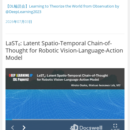
【DL輪読会】Learning to Theorize the World from Observation by
@DeepLearning2023
2026年07月03日
LaST₀: Latent Spatio-Temporal Chain-of-
Thought for Robotic Vision-Language-Action
Model