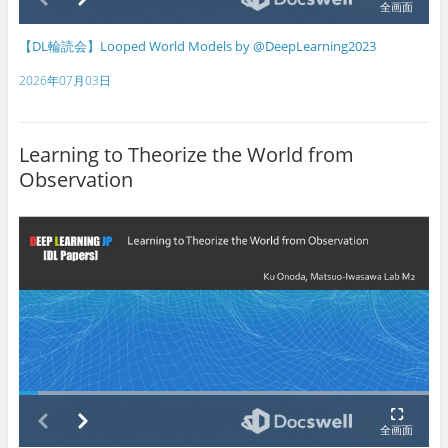
【DL輪読会】Looped World Models by @DeepLearning2023
2026年07月03日
Learning to Theorize the World from
Observation