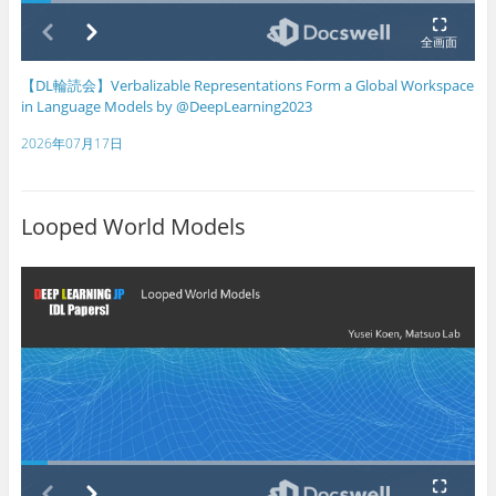
【DL輪読会】Verbalizable Representations Form a Global Workspace
in Language Models by @DeepLearning2023
2026年07月17日
Looped World Models