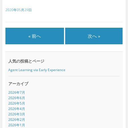
有
ク
有
(
リ
(
新
ッ
新
2020年05月29日
し
ク
し
い
し
い
ウ
て
ウ
ィ
く
ィ
ン
だ
ン
ド
さ
ド
ウ
い
ウ
で
(
で
« 前へ
次へ »
開
新
開
き
し
き
ま
い
ま
す
ウ
す
)
ィ
)
ン
ド
人気の投稿とページ
ウ
で
開
Agent Learning via Early Experience
き
ま
す
)
アーカイブ
2026年7月
2026年6月
2026年5月
2026年4月
2026年3月
2026年2月
2026年1月