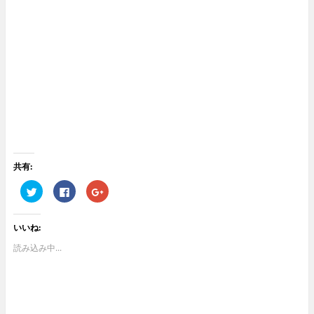
共有:
ク
F
ク
リ
a
リ
ッ
c
ッ
ク
e
ク
し
b
し
いいね:
て
o
て
T
o
G
w
k
o
読み込み中...
i
で
o
t
共
g
t
有
l
e
す
e
r
る
+
で
に
で
共
は
共