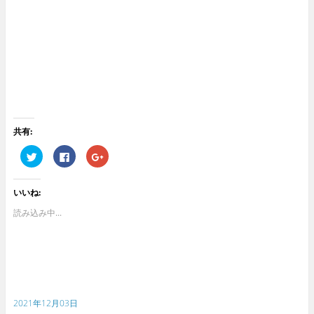
共有:
ク
F
ク
リ
a
リ
ッ
c
ッ
ク
e
ク
し
b
し
いいね:
て
o
て
T
o
G
w
k
o
読み込み中...
i
で
o
t
共
g
t
有
l
e
す
e
r
る
+
で
に
で
共
は
共
有
ク
有
(
リ
(
新
ッ
新
2021年12月03日
し
ク
し
い
し
い