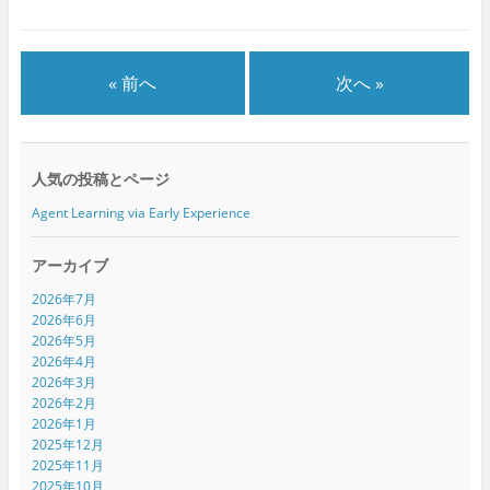
ウ
て
ウ
ィ
く
ィ
ン
だ
ン
ド
さ
ド
ウ
い
ウ
で
(
で
« 前へ
次へ »
開
新
開
き
し
き
ま
い
ま
す
ウ
す
)
ィ
)
ン
ド
人気の投稿とページ
ウ
で
開
Agent Learning via Early Experience
き
ま
す
)
アーカイブ
2026年7月
2026年6月
2026年5月
2026年4月
2026年3月
2026年2月
2026年1月
2025年12月
2025年11月
2025年10月