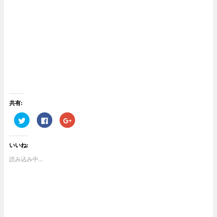
共有:
ク
F
ク
リ
a
リ
ッ
c
ッ
ク
e
ク
し
b
し
いいね:
て
o
て
T
o
G
w
k
o
読み込み中...
i
で
o
t
共
g
t
有
l
e
す
e
r
る
+
で
に
で
共
は
共
有
ク
有
(
リ
(