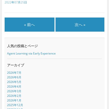
新
ッ
新
2022年07月25日
し
ク
し
い
し
い
ウ
て
ウ
ィ
く
ィ
ン
だ
ン
ド
さ
ド
ウ
い
ウ
で
(
で
« 前へ
次へ »
開
新
開
き
し
き
ま
い
ま
す
ウ
す
)
ィ
)
ン
ド
人気の投稿とページ
ウ
で
開
Agent Learning via Early Experience
き
ま
す
)
アーカイブ
2026年7月
2026年6月
2026年5月
2026年4月
2026年3月
2026年2月
2026年1月
2025年12月