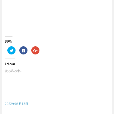
共有:
ク
F
ク
リ
a
リ
ッ
c
ッ
ク
e
ク
し
b
し
いいね:
て
o
て
T
o
G
w
k
o
読み込み中...
i
で
o
t
共
g
t
有
l
e
す
e
r
る
+
で
に
で
共
は
共
有
ク
有
(
リ
(
新
ッ
新
2022年06月13日
し
ク
し
い
し
い
ウ
て
ウ
ィ
く
ィ