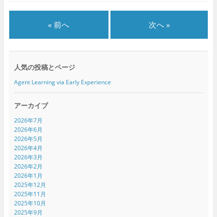
ン
だ
ン
ド
さ
ド
ウ
い
ウ
で
(
で
« 前へ
次へ »
開
新
開
き
し
き
ま
い
ま
す
ウ
す
)
ィ
)
ン
ド
人気の投稿とページ
ウ
で
開
Agent Learning via Early Experience
き
ま
す
)
アーカイブ
2026年7月
2026年6月
2026年5月
2026年4月
2026年3月
2026年2月
2026年1月
2025年12月
2025年11月
2025年10月
2025年9月