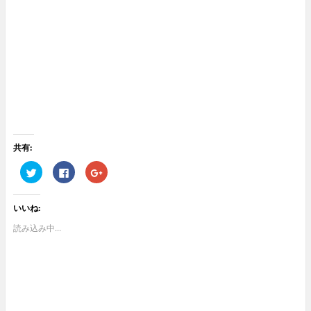
共有:
ク
F
ク
リ
a
リ
ッ
c
ッ
ク
e
ク
し
b
し
いいね:
て
o
て
T
o
G
w
k
o
読み込み中...
i
で
o
t
共
g
t
有
l
e
す
e
r
る
+
で
に
で
共
は
共
有
ク
有
(
リ
(