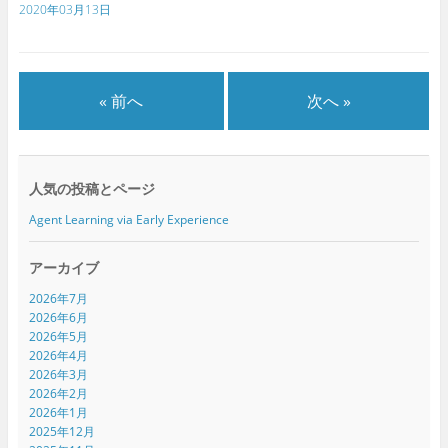
新
ッ
新
2020年03月13日
し
ク
し
い
し
い
ウ
て
ウ
ィ
く
ィ
ン
だ
ン
ド
さ
ド
ウ
い
ウ
で
(
で
« 前へ
次へ »
開
新
開
き
し
き
ま
い
ま
す
ウ
す
)
ィ
)
ン
ド
人気の投稿とページ
ウ
で
開
Agent Learning via Early Experience
き
ま
す
)
アーカイブ
2026年7月
2026年6月
2026年5月
2026年4月
2026年3月
2026年2月
2026年1月
2025年12月