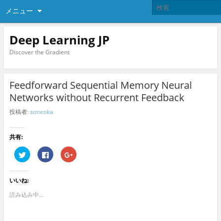
メニュー
Deep Learning JP
Discover the Gradient
Feedforward Sequential Memory Neural
Networks without Recurrent Feedback
投稿者:
soneoka
共有:
ク
F
ク
リ
a
リ
ッ
c
ッ
ク
e
ク
し
b
し
いいね:
て
o
て
T
o
G
w
k
o
読み込み中...
i
で
o
t
共
g
t
有
l
e
す
e