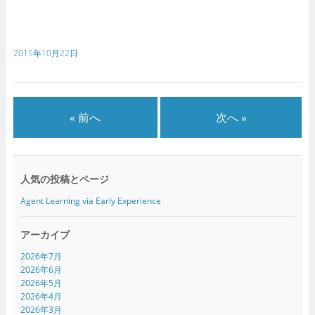
r
る
+
で
に
で
共
は
共
有
ク
有
(
リ
(
新
ッ
新
2015年10月22日
し
ク
し
い
し
い
ウ
て
ウ
ィ
く
ィ
ン
だ
ン
ド
さ
ド
ウ
い
ウ
で
(
で
« 前へ
次へ »
開
新
開
き
し
き
ま
い
ま
す
ウ
す
)
ィ
)
ン
ド
人気の投稿とページ
ウ
で
開
Agent Learning via Early Experience
き
ま
す
)
アーカイブ
2026年7月
2026年6月
2026年5月
2026年4月
2026年3月