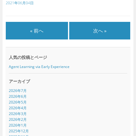
新
ッ
新
2021年06月04日
し
ク
し
い
し
い
ウ
て
ウ
ィ
く
ィ
ン
だ
ン
ド
さ
ド
ウ
い
ウ
で
(
で
« 前へ
次へ »
開
新
開
き
し
き
ま
い
ま
す
ウ
す
)
ィ
)
ン
ド
人気の投稿とページ
ウ
で
開
Agent Learning via Early Experience
き
ま
す
)
アーカイブ
2026年7月
2026年6月
2026年5月
2026年4月
2026年3月
2026年2月
2026年1月
2025年12月