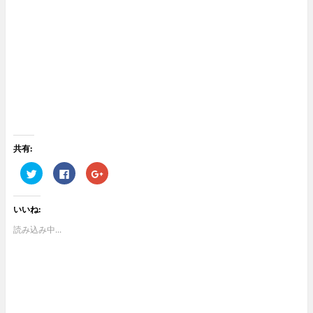
共有:
ク
F
ク
リ
a
リ
ッ
c
ッ
ク
e
ク
し
b
し
いいね:
て
o
て
T
o
G
w
k
o
読み込み中...
i
で
o
t
共
g
t
有
l
e
す
e
r
る
+
で
に
で
共
は
共
有
ク
有
(
リ
(