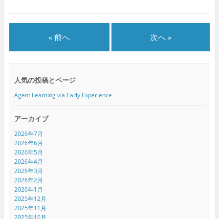
ウ
て
ウ
ィ
く
ィ
ン
だ
ン
ド
さ
ド
ウ
い
ウ
で
(
で
« 前へ
次へ »
開
新
開
き
し
き
ま
い
ま
す
ウ
す
)
ィ
)
ン
ド
人気の投稿とページ
ウ
で
開
Agent Learning via Early Experience
き
ま
す
)
アーカイブ
2026年7月
2026年6月
2026年5月
2026年4月
2026年3月
2026年2月
2026年1月
2025年12月
2025年11月
2025年10月