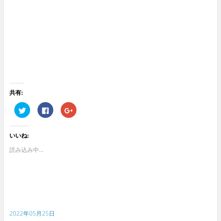
共有:
ク
F
ク
リ
a
リ
ッ
c
ッ
ク
e
ク
し
b
し
いいね:
て
o
て
T
o
G
w
k
o
読み込み中...
i
で
o
t
共
g
t
有
l
e
す
e
r
る
+
で
に
で
共
は
共
有
ク
有
(
リ
(
新
ッ
新
2022年05月25日
し
ク
し
い
し
い