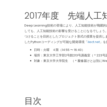
2017年度 先端人工
Deep Learning技術の登場により、人工知能技術
しても、人工知能技術の影響を受けることになるでしょう。先端
つけることを目的としたプロジェクト形式の授業を提供します。「
したPythonコーディングが可能な開発環境「
ilect.net
」を
日時：火曜 ４限（14:55 〜 16:40）
場所：東京大学工学部2号館213号講義室（＊223
対象：東京大学大学院生 （＊履修届けとは別にW
目次