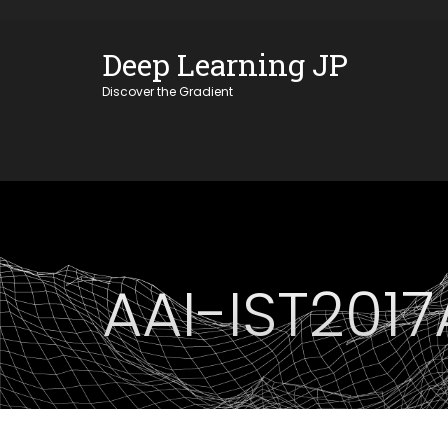
Skip
OSE
to
Deep Learning JP
U
content
Discover the Gradient
AAI-IST2017