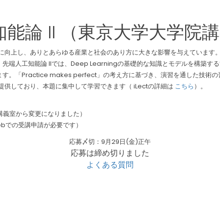
知能論 II （東京大学大学院
が飛躍的に向上し、ありとあらゆる産業と社会のあり方に大きな影響を与えていま
人工知能論 IIでは、Deep Learningの基礎的な知識とモデルを構
Practice makes perfect」の考え方に基づき、演習を通した
提供しており、本題に集中して学習できます（ iLectの詳細は
こちら
）。
号講義室から変更になりました）
ebでの受講申請が必要です）
応募〆切：9月29日(金)正午
応募は締め切りました
よくある質問