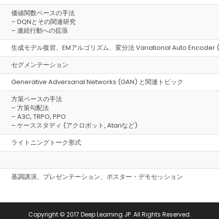
価値関数ベースの手法
– DQNとその関連研究
– 連続行動への拡張
生成モデル復習、EMアルゴリズム、変分法 Variational Auto Encoder (VAE)
セグメンテーション
Generative Adversarial Networks (GAN) と関連トピック
方策ベースの手法
– 方策勾配法
– A3C, TRPO, PPO
– ケーススタディ (アクロボット, Atariなど)
ライトニングトーク形式
）
基調講演、プレゼンテーション、ポスター・デモセッション
Copyright © 2017 Deep Learning JP. All Rights Reserved.