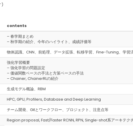
)
contents
– 春学期まとめ
– 秋学期の紹介、今年のハイライト、成績評価等
物体認識、CNN、前処理、データ拡張、転移学習、Fine-Tuning、
強化学習概要
– 強化学習の問題設定
– 価値関数ベースの手法と方策ベースの手法
– Chainer, ChainerRLの紹介
生成モデル概論、RBM
HPC, GPU, Profilers, Database and Deep Learning
チーム開発、Gitとワークフロー、プロジェクト、注意点等
Region proposal, Fast/Faster RCNN, RPN, Single-shot系アーキテ