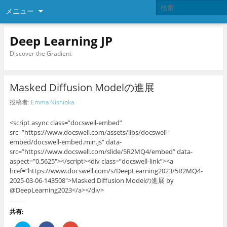
メニュー
Deep Learning JP
Discover the Gradient
Masked Diffusion Modelの進展
投稿者:
Emma Nishioka
<script async class=”docswell-embed”
src=”https://www.docswell.com/assets/libs/docswell-
embed/docswell-embed.min.js” data-
src=”https://www.docswell.com/slide/5R2MQ4/embed” data-
aspect=”0.5625″></script><div class=”docswell-link”><a
href=”https://www.docswell.com/s/DeepLearning2023/5R2MQ4-
2025-03-06-143508″>Masked Diffusion Modelの進展 by
@DeepLearning2023</a></div>
共有: