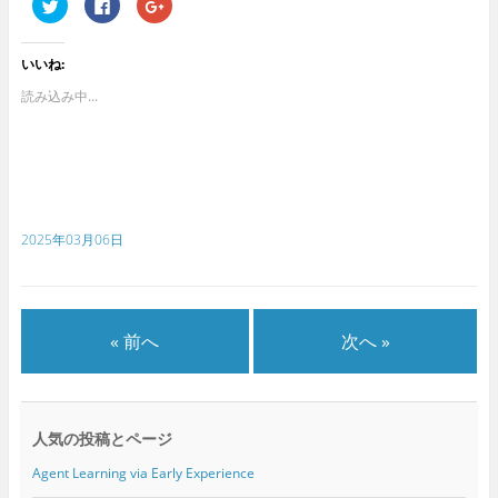
ク
F
ク
リ
a
リ
ッ
c
ッ
ク
e
ク
し
b
し
いいね:
て
o
て
T
o
G
w
k
o
読み込み中...
i
で
o
t
共
g
t
有
l
e
す
e
r
る
+
で
に
で
共
は
共
有
ク
有
(
リ
(
新
ッ
新
2025年03月06日
し
ク
し
い
し
い
ウ
て
ウ
ィ
く
ィ
ン
だ
ン
ド
さ
ド
ウ
い
ウ
で
(
で
« 前へ
次へ »
開
新
開
き
し
き
ま
い
ま
す
ウ
す
)
ィ
)
ン
ド
人気の投稿とページ
ウ
で
開
Agent Learning via Early Experience
き
ま