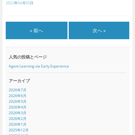
新
ッ
新
2022年04月05日
し
ク
し
い
し
い
ウ
て
ウ
ィ
く
ィ
ン
だ
ン
ド
さ
ド
ウ
い
ウ
で
(
で
« 前へ
次へ »
開
新
開
き
し
き
ま
い
ま
す
ウ
す
)
ィ
)
ン
ド
人気の投稿とページ
ウ
で
開
Agent Learning via Early Experience
き
ま
す
)
アーカイブ
2026年7月
2026年6月
2026年5月
2026年4月
2026年3月
2026年2月
2026年1月
2025年12月