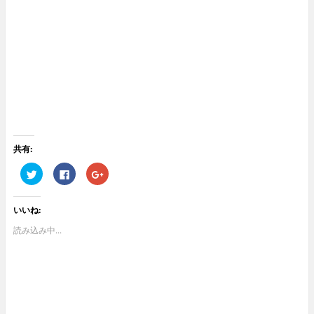
共有:
ク
F
ク
リ
a
リ
ッ
c
ッ
ク
e
ク
し
b
し
いいね:
て
o
て
T
o
G
w
k
o
読み込み中...
i
で
o
t
共
g
t
有
l
e
す
e
r
る
+
で
に
で
共
は
共
有
ク
有
(
リ
(