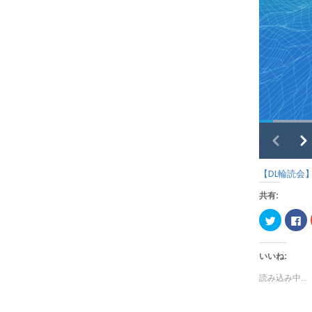
【DL輪読会】Mu
共有:
ク
Fa
リ
で
ッ
共
ク
有
し
す
いいね:
て
る
Twitter
に
で
は
読み込み中...
共
ク
有
リ
(新
ッ
し
ク