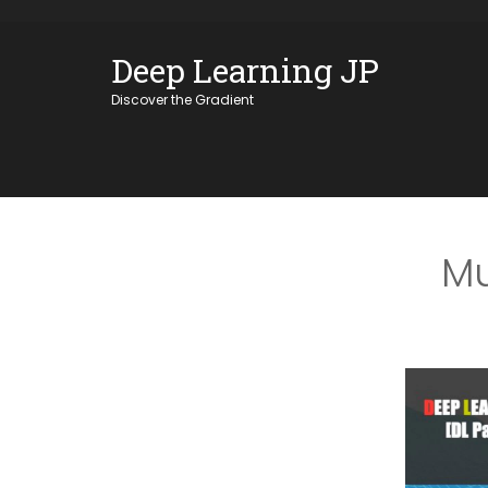
Skip
OSE
to
Deep Learning JP
U
content
Discover the Gradient
Mu