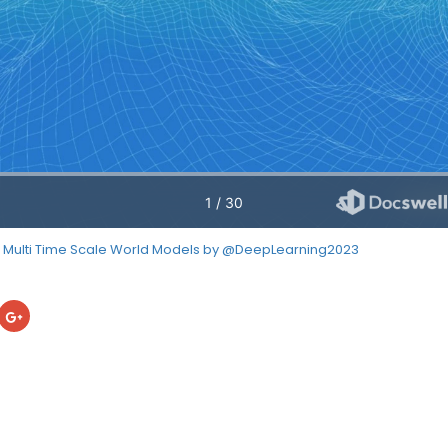
lti Time Scale World Models by @DeepLearning2023
cebook
ク
リ
ッ
ク
し
て
Google+
で
共
有
(新
し