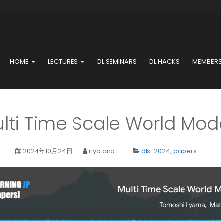
HOME
LECTURES
DL SEMINARS
DL HACKS
MEMBER
lti Time Scale World Mod
2024年10月24日
riyo.ono
dls-2024
,
papers