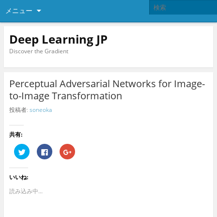
メニュー
Deep Learning JP
Discover the Gradient
Perceptual Adversarial Networks for Image-
to-Image Transformation
投稿者:
soneoka
共有:
ク
F
ク
リ
a
リ
ッ
c
ッ
ク
e
ク
し
b
し
いいね:
て
o
て
T
o
G
w
k
o
読み込み中...
i
で
o
t
共
g
t
有
l
e
す
e