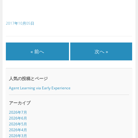
r
る
+
で
に
で
共
は
共
有
ク
有
(
リ
(
新
ッ
新
2017年10月05日
し
ク
し
い
し
い
ウ
て
ウ
ィ
く
ィ
ン
だ
ン
ド
さ
ド
ウ
い
ウ
で
(
で
« 前へ
次へ »
開
新
開
き
し
き
ま
い
ま
す
ウ
す
)
ィ
)
ン
ド
人気の投稿とページ
ウ
で
開
Agent Learning via Early Experience
き
ま
す
)
アーカイブ
2026年7月
2026年6月
2026年5月
2026年4月
2026年3月