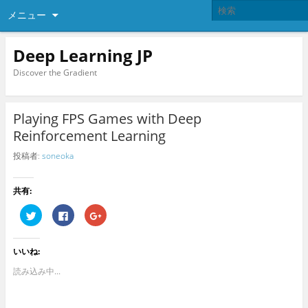
メニュー
Deep Learning JP
Discover the Gradient
Playing FPS Games with Deep
Reinforcement Learning
投稿者:
soneoka
共有:
ク
F
ク
リ
a
リ
ッ
c
ッ
ク
e
ク
し
b
し
いいね:
て
o
て
T
o
G
w
k
o
読み込み中...
i
で
o
t
共
g
t
有
l
e
す
e