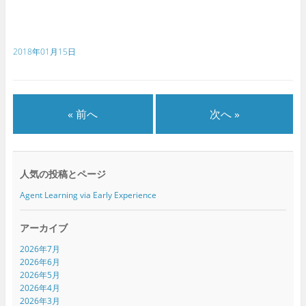
r
る
+
で
に
で
共
は
共
有
ク
有
(
リ
(
新
ッ
新
2018年01月15日
し
ク
し
い
し
い
ウ
て
ウ
ィ
く
ィ
ン
だ
ン
ド
さ
ド
ウ
い
ウ
で
(
で
« 前へ
次へ »
開
新
開
き
し
き
ま
い
ま
す
ウ
す
)
ィ
)
ン
ド
人気の投稿とページ
ウ
で
開
Agent Learning via Early Experience
き
ま
す
)
アーカイブ
2026年7月
2026年6月
2026年5月
2026年4月
2026年3月