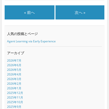
ン
だ
ン
ド
さ
ド
ウ
い
ウ
で
(
で
« 前へ
次へ »
開
新
開
き
し
き
ま
い
ま
す
ウ
す
)
ィ
)
ン
ド
人気の投稿とページ
ウ
で
開
Agent Learning via Early Experience
き
ま
す
)
アーカイブ
2026年7月
2026年6月
2026年5月
2026年4月
2026年3月
2026年2月
2026年1月
2025年12月
2025年11月
2025年10月
2025年9月