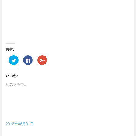
共有:
ク
F
ク
リ
a
リ
ッ
c
ッ
ク
e
ク
し
b
し
いいね:
て
o
て
T
o
G
w
k
o
読み込み中...
i
で
o
t
共
g
t
有
l
e
す
e
r
る
+
で
に
で
共
は
共
有
ク
有
(
リ
(
新
ッ
新
2018年06月01日
し
ク
し
い
し
い
ウ
て
ウ
ィ
く
ィ