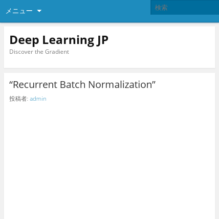
メニュー
Deep Learning JP
Discover the Gradient
“Recurrent Batch Normalization”
投稿者:
admin