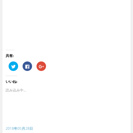
共有:
ク
F
ク
リ
a
リ
ッ
c
ッ
ク
e
ク
し
b
し
いいね:
て
o
て
T
o
G
w
k
o
読み込み中...
i
で
o
t
共
g
t
有
l
e
す
e
r
る
+
で
に
で
共
は
共
有
ク
有
(
リ
(
新
ッ
新
2018年05月28日
し
ク
し
い
し
い