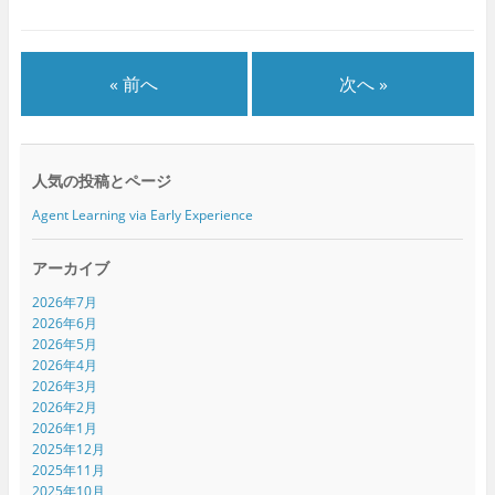
ウ
て
ウ
ィ
く
ィ
ン
だ
ン
ド
さ
ド
ウ
い
ウ
で
(
で
« 前へ
次へ »
開
新
開
き
し
き
ま
い
ま
す
ウ
す
)
ィ
)
ン
ド
人気の投稿とページ
ウ
で
開
Agent Learning via Early Experience
き
ま
す
)
アーカイブ
2026年7月
2026年6月
2026年5月
2026年4月
2026年3月
2026年2月
2026年1月
2025年12月
2025年11月
2025年10月