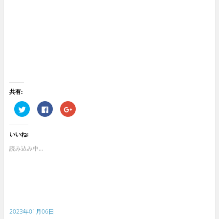
共有:
ク
F
ク
リ
a
リ
ッ
c
ッ
ク
e
ク
し
b
し
いいね:
て
o
て
T
o
G
w
k
o
読み込み中...
i
で
o
t
共
g
t
有
l
e
す
e
r
る
+
で
に
で
共
は
共
有
ク
有
(
リ
(
新
ッ
新
2023年01月06日
し
ク
し
い
し
い