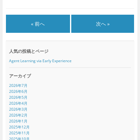
ウ
て
ウ
ィ
く
ィ
ン
だ
ン
ド
さ
ド
ウ
い
ウ
で
(
で
« 前へ
次へ »
開
新
開
き
し
き
ま
い
ま
す
ウ
す
)
ィ
)
ン
ド
人気の投稿とページ
ウ
で
開
Agent Learning via Early Experience
き
ま
す
)
アーカイブ
2026年7月
2026年6月
2026年5月
2026年4月
2026年3月
2026年2月
2026年1月
2025年12月
2025年11月
2025年10月