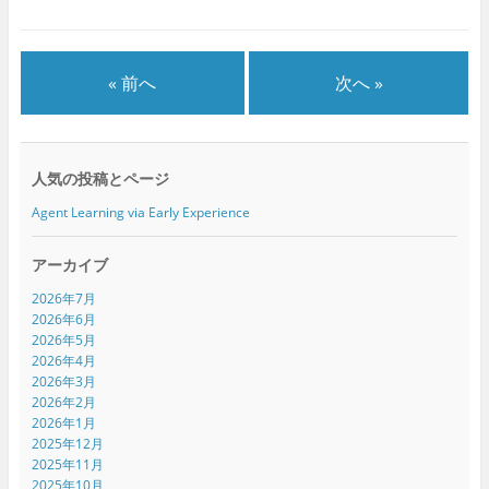
ウ
て
ウ
ィ
く
ィ
ン
だ
ン
ド
さ
ド
ウ
い
ウ
で
(
で
« 前へ
次へ »
開
新
開
き
し
き
ま
い
ま
す
ウ
す
)
ィ
)
ン
ド
人気の投稿とページ
ウ
で
開
Agent Learning via Early Experience
き
ま
す
)
アーカイブ
2026年7月
2026年6月
2026年5月
2026年4月
2026年3月
2026年2月
2026年1月
2025年12月
2025年11月
2025年10月