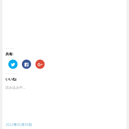
共有:
ク
F
ク
リ
a
リ
ッ
c
ッ
ク
e
ク
し
b
し
いいね:
て
o
て
T
o
G
w
k
o
読み込み中...
i
で
o
t
共
g
t
有
l
e
す
e
r
る
+
で
に
で
共
は
共
有
ク
有
(
リ
(
新
ッ
新
2022年05月09日
し
ク
し
い
し
い