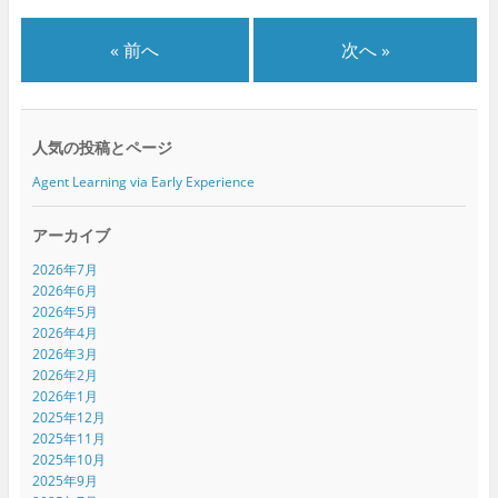
ン
だ
ン
ド
さ
ド
ウ
い
ウ
で
(
で
« 前へ
次へ »
開
新
開
き
し
き
ま
い
ま
す
ウ
す
)
ィ
)
ン
ド
人気の投稿とページ
ウ
で
開
Agent Learning via Early Experience
き
ま
す
)
アーカイブ
2026年7月
2026年6月
2026年5月
2026年4月
2026年3月
2026年2月
2026年1月
2025年12月
2025年11月
2025年10月
2025年9月