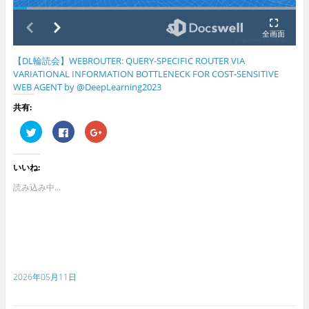
【DL輪読会】WEBROUTER: QUERY-SPECIFIC ROUTER VIA
VARIATIONAL INFORMATION BOTTLENECK FOR COST-SENSITIVE
WEB AGENT by @DeepLearning2023
共有:
ク
F
ク
リ
a
リ
ッ
c
ッ
ク
e
ク
し
b
し
いいね:
て
o
て
T
o
G
w
k
o
読み込み中...
i
で
o
t
共
g
t
有
l
e
す
e
r
る
+
で
に
で
共
は
共
有
ク
有
(
リ
(
新
ッ
新
2026年05月11日
し
ク
し
い
し
い
ウ
て
ウ
ィ
く
ィ