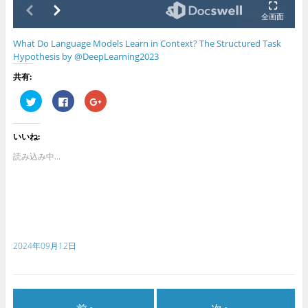
What Do Language Models Learn in Context? The Structured Task
Hypothesis by @DeepLearning2023
共有:
ク
F
ク
リ
a
リ
ッ
c
ッ
ク
e
ク
し
b
し
いいね:
て
o
て
T
o
G
w
k
o
読み込み中...
i
で
o
t
共
g
t
有
l
e
す
e
r
る
+
で
に
で
共
は
共
有
ク
有
(
リ
(
新
ッ
新
2024年09月12日
し
ク
し
い
し
い
ウ
て
ウ
ィ
く
ィ
ン
だ
ン
ド
さ
ド
ウ
い
ウ
で
(
で