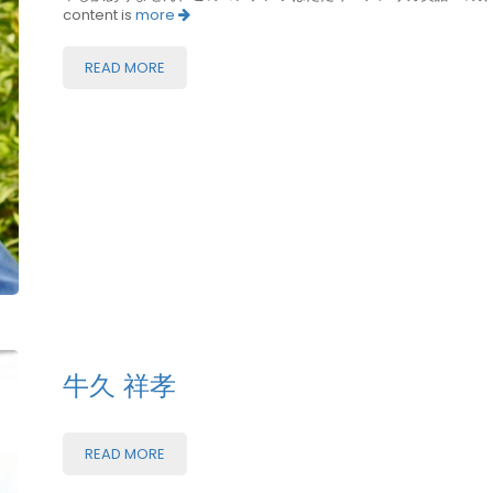
content is
more
READ MORE
牛久 祥孝
READ MORE