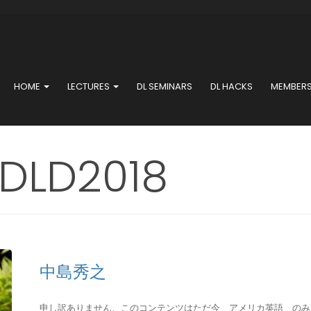
HOME
LECTURES
DL SEMINARS
DL HACKS
MEMBER
LD2018
中島秀之
申し訳ありません、このコンテンツはただ今 アメリカ英語 のみです。 For the