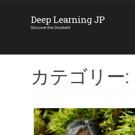
Skip
OSE
to
Deep Learning JP
U
content
Discover the Gradient
カテゴリー: D