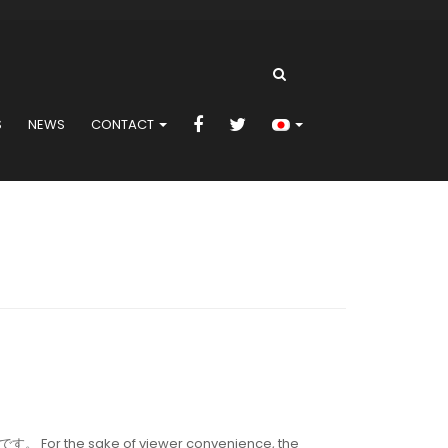
S
NEWS
CONTACT
 sake of viewer convenience, the