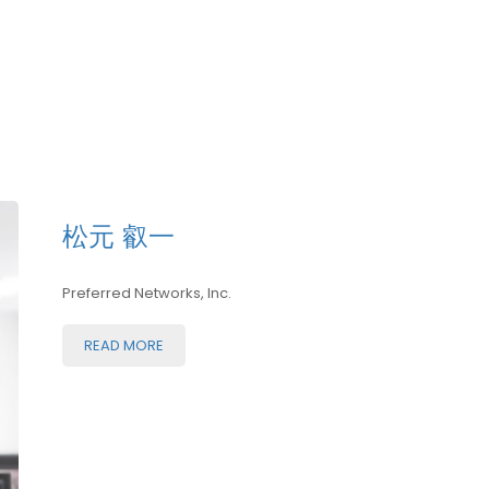
松元 叡一
Preferred Networks, Inc.
READ MORE