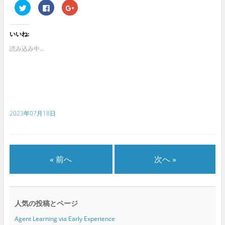
ク
F
ク
リ
a
リ
ッ
c
ッ
ク
e
ク
し
b
し
いいね:
て
o
て
T
o
G
w
k
o
読み込み中...
i
で
o
t
共
g
t
有
l
e
す
e
r
る
+
で
に
で
共
は
共
有
ク
有
(
リ
(
新
ッ
新
2023年07月18日
し
ク
し
い
し
い
ウ
て
ウ
ィ
く
ィ
ン
だ
ン
ド
さ
ド
ウ
い
ウ
で
(
で
« 前へ
次へ »
開
新
開
き
し
き
ま
い
ま
す
ウ
す
)
ィ
)
ン
ド
人気の投稿とページ
ウ
で
開
Agent Learning via Early Experience
き