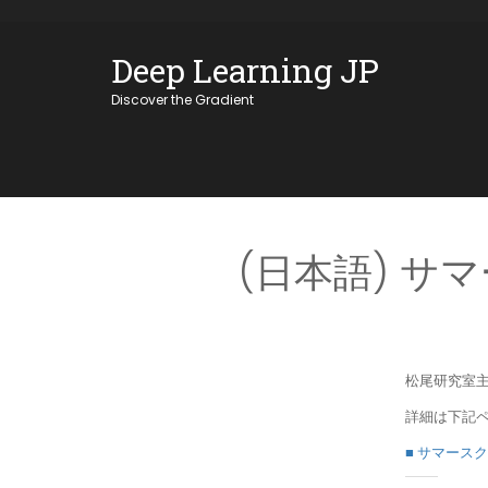
Skip
OSE
to
Deep Learning JP
U
content
Discover the Gradient
(日本語) サ
松尾研究室主
詳細は下記
■ サマースク