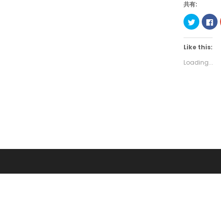
共有:
Click
Cl
to
to
share
sh
on
on
Twitter
Fa
Like this:
(Opens
(O
in
in
new
n
Loading...
window)
wi
Post
navigation