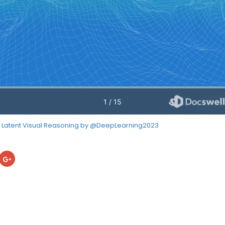
tent Visual Reasoning by @DeepLearning2023
cebook
ク
リ
ッ
ク
し
て
Google+
で
共
有
(新
し