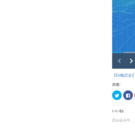
【DL輪読会】La
共有:
ク
Fa
リ
で
ッ
共
ク
有
し
す
いいね:
て
る
Twitter
に
で
は
読み込み中...
共
ク
有
リ
(新
ッ
し
ク