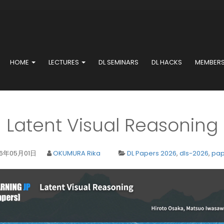
HOME
LECTURES
DL SEMINARS
DL HACKS
MEMBER
Latent Visual Reasoning
26年05月01日
OKUMURA Rika
DL Papers 2026
,
dls-2026
,
pap