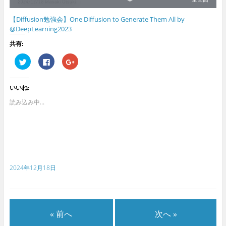
【Diffusion勉強会】One Diffusion to Generate Them All by
@DeepLearning2023
共有:
ク
F
ク
リ
a
リ
ッ
c
ッ
ク
e
ク
し
b
し
いいね:
て
o
て
T
o
G
w
k
o
読み込み中...
i
で
o
t
共
g
t
有
l
e
す
e
r
る
+
で
に
で
共
は
共
有
ク
有
(
リ
(
新
ッ
新
2024年12月18日
し
ク
し
い
し
い
ウ
て
ウ
ィ
く
ィ
ン
だ
ン
ド
さ
ド
ウ
い
ウ
で
(
で
« 前へ
次へ »
開
新
開
き
し
き